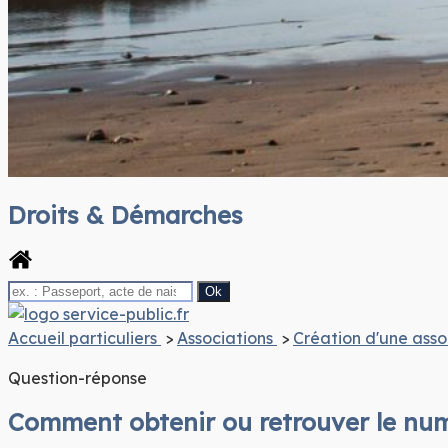
Droits & Démarches
Ploéven
Site officiel de la mairie
Accueil particuliers
>
Associations
>
Création d'une asso
Question-réponse
Comment obtenir ou retrouver le numé